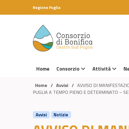
Skip to content
Regione Puglia
Home
Consorzio
Attività
N
Home
/
Avvisi
/
AVVISO DI MANIFESTAZI
PUGLIA A TEMPO PIENO E DETERMINATO – SEL
Avvisi
Notizie