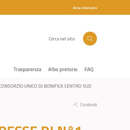
Area riservata
C
e
r
c
a
Trasparenza
Albo pretorio
FAQ
 CONSORZIO UNICO DI BONIFICA CENTRO SUD
Condividi