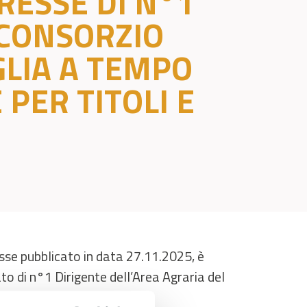
RESSE DI N°1
 CONSORZIO
GLIA A TEMPO
PER TITOLI E
esse pubblicato in data 27.11.2025, è
o di n°1 Dirigente dell’Area Agraria del
r titoli e colloquio.