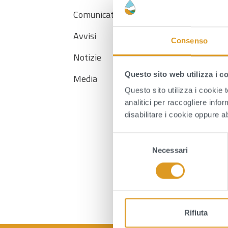
Comunicati
La
de
Avvisi
Consenso
Notizie
Questo sito web utilizza i c
Media
Questo sito utilizza i cookie 
analitici per raccogliere infor
AL
disabilitare i cookie oppure a
S
Necessari
e
l
e
z
i
o
Rifiuta
n