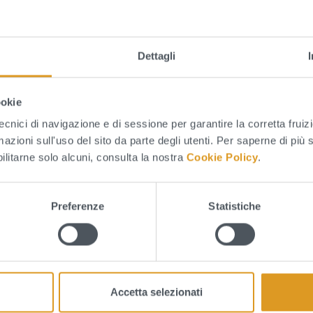
 domanda di partecipazione dovrà pervenire completa di 
l giorno
12.12.2025
.
Dettagli
ookie
tecnici di navigazione e di sessione per garantire la corretta fruiz
mazioni sull'uso del sito da parte degli utenti. Per saperne di più 
LEGATI
bilitarne solo alcuni, consulta la nostra
Cookie Policy
.
Avviso Pubblico di Manifestazione di Interesse (466 KB - pdf)
Preferenze
Statistiche
Allegato 1 - Domanda di partecipazione (23 KB - docx)
Allegato 2 - Dichiarazione di insussistenza di cause di inconferibili
Delibera Commissariale n.1216 del 21.11.2025 (213 KB - pdf)
Accetta selezionati