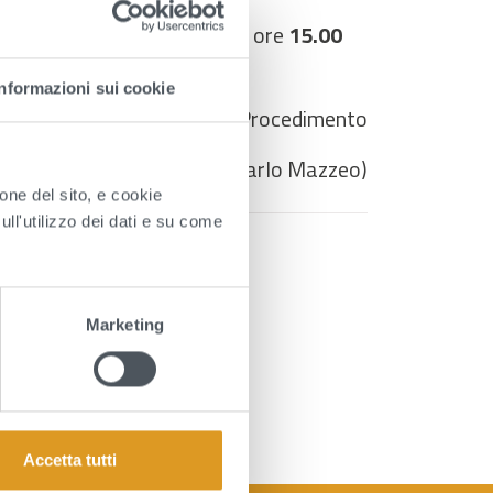
tutti gli allegati, entro le ore
15.00
Informazioni sui cookie
Il Responsabile Unico del Procedimento
(Dott. Giancarlo Mazzeo)
ione del sito, e cookie
sull'utilizzo dei dati e su come
Marketing
tà e incompatibilità (19 KB - docx)
Accetta tutti