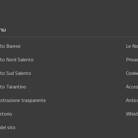
ILI
tto Barese
Le No
tto Nord Salento
Priva
tto Sud Salento
Cooki
tto Tarantino
Access
strazione trasparente
Antic
etorio
Whist
del sito