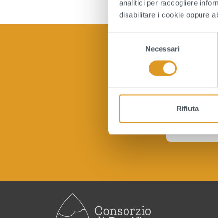
analitici per raccogliere infor
disabilitare i cookie oppure a
S
Necessari
e
l
e
z
Quan
i
o
Rifiuta
n
e
d
e
l
c
o
n
s