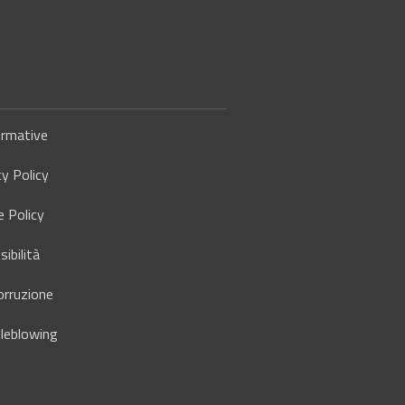
rmative
cy Policy
e Policy
ibilità
orruzione
leblowing