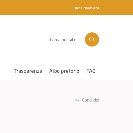
Area riservata
C
e
r
c
a
Trasparenza
Albo pretorio
FAQ
Condividi