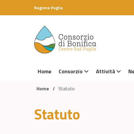
Skip to content
Regione Puglia
Home
Consorzio
Attività
N
Home
/
Statuto
Statuto