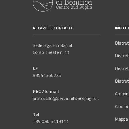
e
n
s
o
RECAPITI E CONTATTI
INFO UT
Distre
Sede legale in Bari al
Corso Trieste n. 11
Distre
CF
Distre
93544360725
Distre
PEC / E-mail
Ammini
protocollo@pec.bonificacspuglia.it
Albo pr
Tel
Mappa 
+39 080 5419111