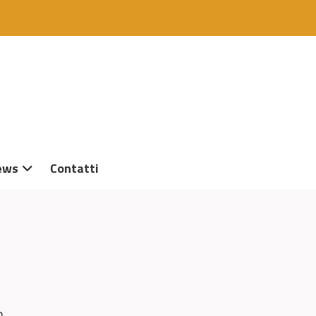
ews
Contatti
o