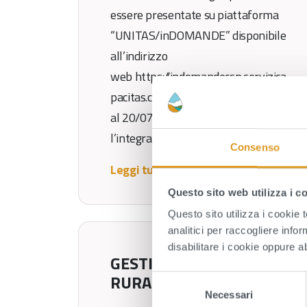
essere presentate su piattaforma
“UNITAS/inDOMANDE” disponibile
all’indirizzo
web https://indomandecsp.servizica
pacitas.com/accedi, fino
al 20/07/2026; b) è consentita
l’integrazione documentale […]
Consenso
Leggi tutto
Questo sito web utilizza i c
Questo sito utilizza i cookie 
analitici per raccogliere infor
disabilitare i cookie oppure a
GESTIONE ACQUEDOTTI
RURALI ZONA NORD
S
Necessari
e