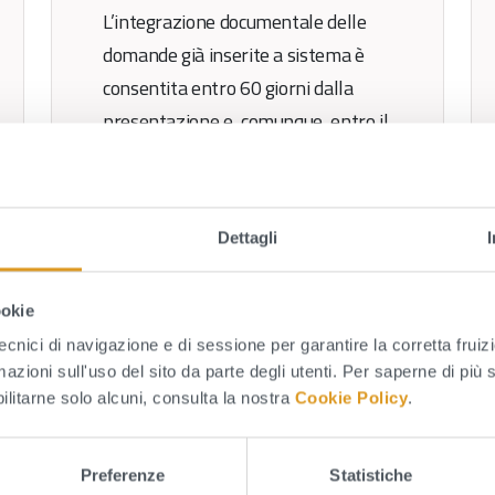
L’integrazione documentale delle
domande già inserite a sistema è
consentita entro 60 giorni dalla
presentazione e, comunque, entro il
31/07/2026.
Leggi tutto
Dettagli
ookie
tecnici di navigazione e di sessione per garantire la corretta fruiz
mazioni sull'uso del sito da parte degli utenti. Per saperne di più 
bilitarne solo alcuni, consulta la nostra
Cookie Policy
.
Avviso di interruzione
fornitura acqua
Preferenze
Statistiche