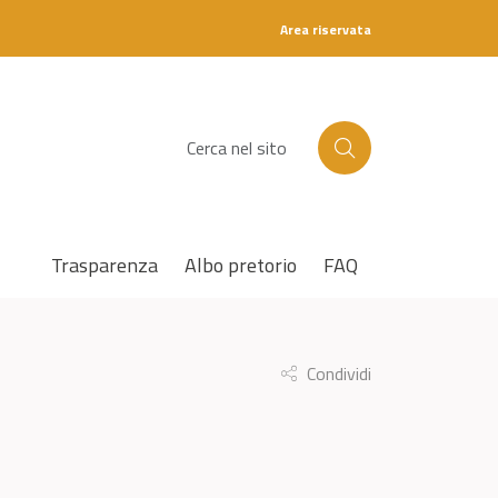
Area riservata
C
e
r
c
a
Trasparenza
Albo pretorio
FAQ
Condividi