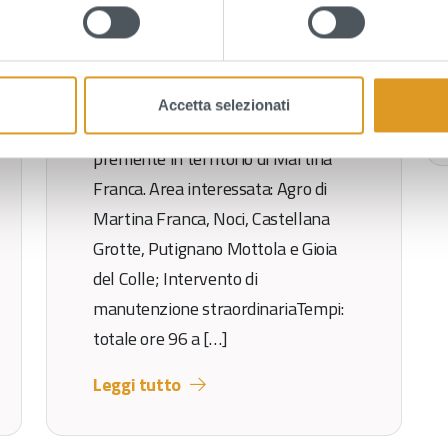
Si avvisa la cittadinanza che nei
giorni dal 1 al 7 giugno, potrebbero
verificarsi interruzioni della
fornitura a causa di una dispersione
Accetta selezionati
idrica che ha interessato la condotta
premente in territorio di Martina
Franca. Area interessata: Agro di
Martina Franca, Noci, Castellana
Grotte, Putignano Mottola e Gioia
del Colle; Intervento di
manutenzione straordinariaTempi:
totale ore 96 a […]
Leggi tutto