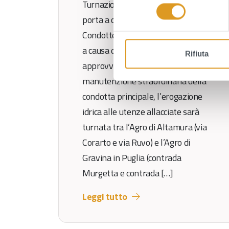
Turnazione erogazione idrica. Si
l
e
porta a conoscenza gli Utenti, delle
z
Condotte ND 16 e Diramazioni che,
i
a causa di riduzione fonti di
o
Rifiuta
approvvigionamento e
n
e
manutenzione straordinaria della
d
condotta principale, l’erogazione
e
idrica alle utenze allacciate sarà
l
turnata tra l’Agro di Altamura (via
c
o
Corarto e via Ruvo) e l’Agro di
n
Gravina in Puglia (contrada
s
Murgetta e contrada […]
e
n
Leggi tutto
s
o