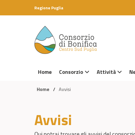
Skip to content
Regione Puglia
Home
Consorzio
Attività
N
Home
/
Avvisi
Avvisi
Qui potrai trovare gli avvisi del consorzi