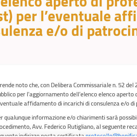
lenco aperto di profe
ist) per l’eventuale af
sulenza e/o di patrocin
 rende noto che, con Delibera Commissariale n. 52 del 
bblico per l’aggiornamento dell’elenco elenco aperto di 
eventuale affidamento di incarichi di consulenza e/o di 
r qualunque informazione e/o chiarimenti sarà possibil
ocedimento, Avv. Federico Rutigliano, al seguente rec
guente indirizzo posta certificata
protocollo@bonifica