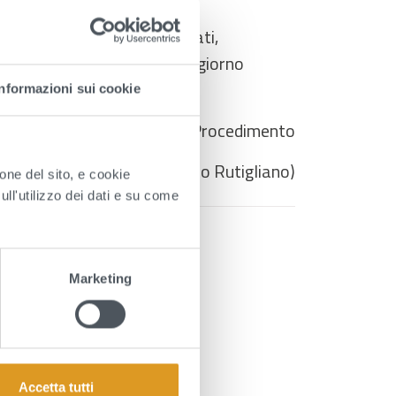
ompleta di tutti gli allegati,
ia.it
entro le ore
14.00
del giorno
Informazioni sui cookie
Il Responsabile Unico del Procedimento
(Avv. Federico Rutigliano)
ione del sito, e cookie
sull'utilizzo dei dati e su come
Marketing
B - docx)
Accetta tutti