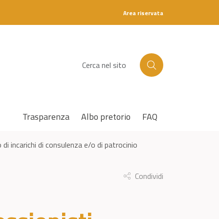
Area riservata
C
e
r
c
a
Trasparenza
Albo pretorio
FAQ
i incarichi di consulenza e/o di patrocinio
Condividi