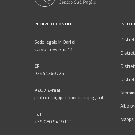
RECAPITI E CONTATTI
INFO UT
Distre
Sede legale in Bari al
Corso Trieste n. 11
Distre
CF
Distre
93544360725
Distre
PEC / E-mail
Ammini
protocollo@pec.bonificacspuglia.it
Albo pr
Tel
Mappa 
+39 080 5419111