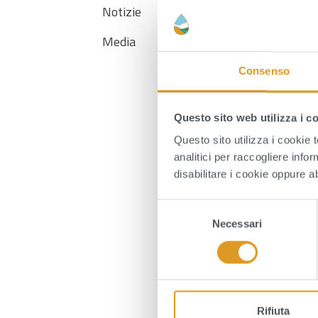
Notizie
La
Media
al
1
Consenso
Questo sito web utilizza i c
Questo sito utilizza i cookie 
analitici per raccogliere infor
disabilitare i cookie oppure a
AL
S
Necessari
e
l
e
z
i
o
Rifiuta