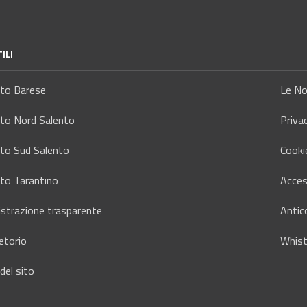
ILI
tto Barese
Le No
tto Nord Salento
Priva
tto Sud Salento
Cooki
tto Tarantino
Access
strazione trasparente
Antic
etorio
Whist
del sito