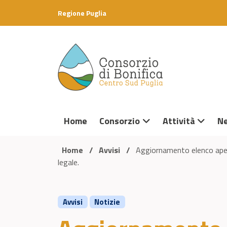
Skip to content
Regione Puglia
Home
Consorzio
Attività
N
Home
/
Avvisi
/
Aggiornamento elenco aperto
legale.
Avvisi
Notizie