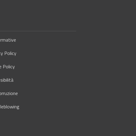
rmative
cy Policy
e Policy
ibilità
orruzione
leblowing