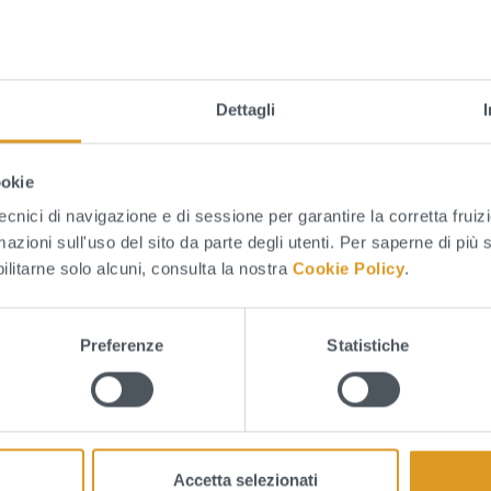
 domanda di iscrizione/aggiornamento dovrà pervenire c
l’indirizzo PEC dell’Ente
protocollo@pec.bonificacspugl
6.02.2026
.
Dettagli
ookie
tecnici di navigazione e di sessione per garantire la corretta fruiz
mazioni sull'uso del sito da parte degli utenti. Per saperne di più 
bilitarne solo alcuni, consulta la nostra
Cookie Policy
.
LEGATI
Avviso Pubblico (252 KB - pdf)
Preferenze
Statistiche
Allegato 1 - Domanda di partecipazione (21 KB - docx)
Allegato 2 - Informativa e autorizzazione trattamento dati (38 K
Delibera Commissariale n.52 del 27.01.2026 (172 KB - pdf)
Accetta selezionati