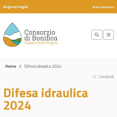
Skip to content
Regione Puglia
Area riservata
Search
Me
Home
/
Difesa idraulica 2024
Condividi
Difesa idraulica
2024