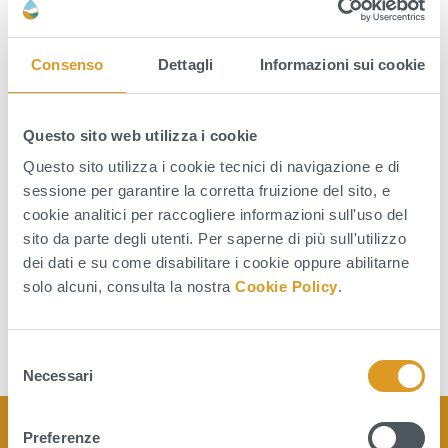
di Bonifica Centro Sud Puglia:Bari – Corso
Trieste, 11Nardò – Via XX Settembre,
Consenso
Dettagli
Informazioni sui cookie
69Taranto – Viale Magna Grecia, 240 SONO
IN PUBBLICAZIONE DAL 26 SETTEMBRE AL
10 OTTOBRE 2025 LE LISTE DI CARICO
Questo sito web utilizza i cookie
RELATIVE AI CONTRIBUTI DI BONIFICA
Questo sito utilizza i cookie tecnici di navigazione e di
sessione per garantire la corretta fruizione del sito, e
COD.630 – DIFESA IDRAULICA ECOD.648 –
cookie analitici per raccogliere informazioni sull'uso del
MANUTENZIONE IMPIANTI […]
sito da parte degli utenti. Per saperne di più sull'utilizzo
dei dati e su come disabilitare i cookie oppure abilitarne
Leggi tutto
solo alcuni, consulta la nostra
Cookie Policy
.
S
Necessari
e
l
e
Preferenze