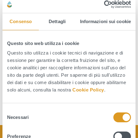
relativa alla tematica crisi idrica 2025 e alle
conseguenti azioni di contenimento dei
Consenso
Dettagli
Informazioni sui cookie
consumi idrici – prese in agro di Spinazzola:
“Le scarse precipitazioni continuano a
Questo sito web utilizza i cookie
mettere sotto stress le fonti di
Questo sito utilizza i cookie tecnici di navigazione e di
approvvigionamento e, secondo l’Autorità di
sessione per garantire la corretta fruizione del sito, e
Bacino Distrettuale dell’Appennino
cookie analitici per raccogliere informazioni sull'uso del
Meridionale, […]
sito da parte degli utenti. Per saperne di più sull'utilizzo
dei dati e su come disabilitare i cookie oppure abilitarne
Leggi tutto
solo alcuni, consulta la nostra
Cookie Policy
.
S
Necessari
e
l
e
Preferenze