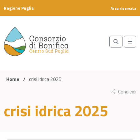
Skip to content
Regione Puglia
Area riservata
Search
Me
Home
/
crisi idrica 2025
Condividi
crisi idrica 2025