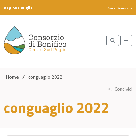
Skip to content
Regione Puglia
Area riservata
Search
Me
Home
/
conguaglio 2022
Condividi
conguaglio 2022