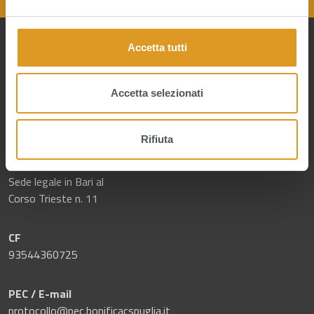
e
l
c
Accetta tutti
o
n
s
Accetta selezionati
e
n
RECAPITI E CONTATTI
Rifiuta
s
o
Sede legale in Bari al
Corso Trieste n. 11
CF
93544360725
PEC / E-mail
protocollo@pec.bonificacspuglia.it