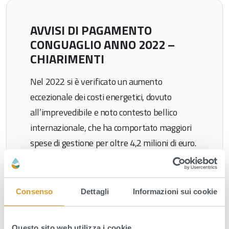
AVVISI DI PAGAMENTO
CONGUAGLIO ANNO 2022 –
CHIARIMENTI
Nel 2022 si è verificato un aumento
eccezionale dei costi energetici, dovuto
all’imprevedibile e noto contesto bellico
internazionale, che ha comportato maggiori
spese di gestione per oltre 4,2 milioni di euro.
Al fine di definire adeguata copertura in
bilancio, con la Delibera n. 659 del
30/12/2022, si è provveduto a ripartire il
Consenso
Dettagli
Informazioni sui cookie
maggiore costo rilevato […]
Leggi tutto
Questo sito web utilizza i cookie