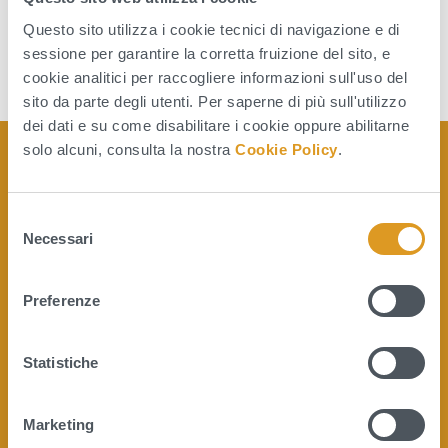
Questo sito utilizza i cookie tecnici di navigazione e di
sessione per garantire la corretta fruizione del sito, e
cookie analitici per raccogliere informazioni sull'uso del
sito da parte degli utenti. Per saperne di più sull'utilizzo
dei dati e su come disabilitare i cookie oppure abilitarne
solo alcuni, consulta la nostra
Cookie Policy
.
S
Necessari
e
Quanto sono chiare le
l
informazioni su questa pagina?
e
Preferenze
z
i
o
Statistiche
n
e
Marketing
d