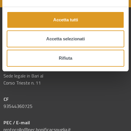
e
l
c
Accetta tutti
o
n
s
Accetta selezionati
e
n
RECAPITI E CONTATTI
Rifiuta
s
o
Sede legale in Bari al
Corso Trieste n. 11
CF
93544360725
PEC / E-mail
protocollo@pec.bonificacspuglia.it