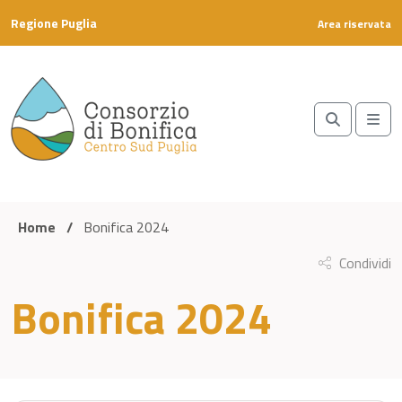
Skip to content
Regione Puglia
Area riservata
Search
Me
Home
/
Bonifica 2024
Condividi
Bonifica 2024