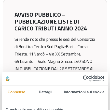
AVVISO PUBBLICO –
PUBBLICAZIONE LISTE DI
CARICO TRIBUTI ANNO 2024
Si rende noto che presso le sedi del Consorzio
di Bonifica Centro Sud Puglia:Bari – Corso
Trieste, 11Nardò – Via XX Settembre,
69Taranto – Viale Magna Grecia, 240 SONO
IN PUBBLICAZIONE DAL 26 SETTEMBRE AL
10 OTTOBRE 2025 LE LISTE DI CARICO
RELATIVE AI CONTRIBUTI DI BONIFICA
COD.630 – DIFESA IDRAULICA ECOD.648 –
Consenso
Dettagli
Informazioni sui cookie
MANUTENZIONE IMPIANTI […]
Leggi tutto
Questo sito web utilizza i cookie