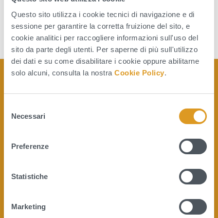
Questo sito utilizza i cookie tecnici di navigazione e di
sessione per garantire la corretta fruizione del sito, e
cookie analitici per raccogliere informazioni sull'uso del
sito da parte degli utenti. Per saperne di più sull'utilizzo
dei dati e su come disabilitare i cookie oppure abilitarne
solo alcuni, consulta la nostra
Cookie Policy
.
S
Necessari
e
Quanto sono chiare le
l
informazioni su questa pagina?
e
Preferenze
z
i
o
Statistiche
n
e
Marketing
d