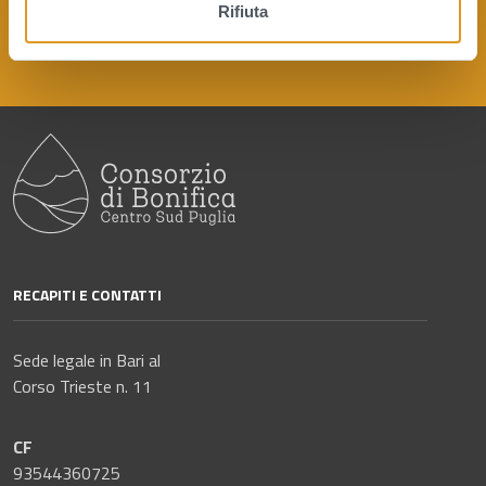
Rifiuta
s
o
RECAPITI E CONTATTI
Sede legale in Bari al
Corso Trieste n. 11
CF
93544360725