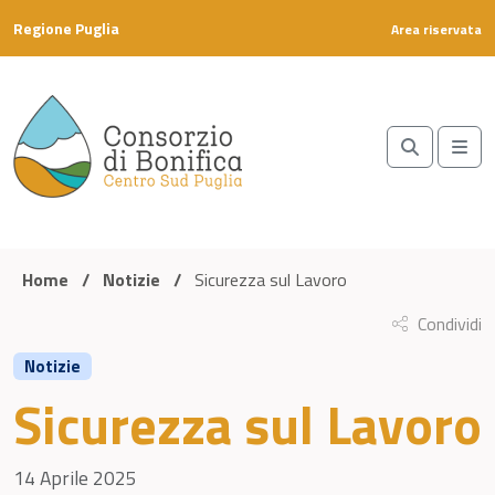
Skip to content
Regione Puglia
Area riservata
Search
Me
Home
/
Notizie
/
Sicurezza sul Lavoro
Condividi
Notizie
Sicurezza sul Lavoro
14 Aprile 2025