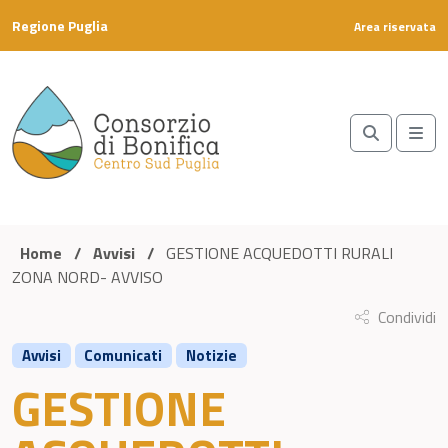
Skip to content
Regione Puglia
Area riservata
Search
Me
Home
/
Avvisi
/
GESTIONE ACQUEDOTTI RURALI
ZONA NORD- AVVISO
Condividi
Avvisi
Comunicati
Notizie
GESTIONE