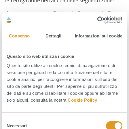
dell’erogazione dell’acqua nelle seguenti zone:
Altamura
: contrada Parisi, via Corato e via Ruvo;
Gravina:
contrada Murgetta e contrada
Graviglione.
Consenso
Dettagli
Informazioni sui cookie
Questo sito web utilizza i cookie
INDICE DELLA SEZIONE
Questo sito utilizza i cookie tecnici di navigazione e di
sessione per garantire la corretta fruizione del sito, e
News
cookie analitici per raccogliere informazioni sull'uso del
sito da parte degli utenti. Per saperne di più sull'utilizzo
Comunicati
dei dati e su come disabilitare i cookie oppure abilitarne
solo alcuni, consulta la nostra
Cookie Policy
.
Avvisi
Notizie
S
Media
Necessari
e