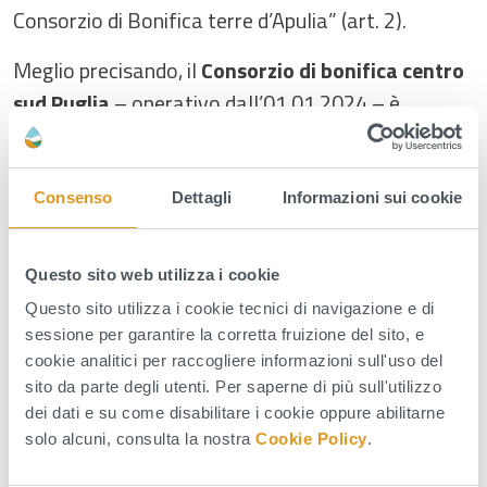
Consorzio di Bonifica terre d’Apulia” (art. 2).
Meglio precisando, il
Consorzio di bonifica centro
sud Puglia
– operativo dall’01.01.2024 – è
subentrato ex lege nella totalità dei rapporti
giuridici in essere con i soppressi Consorzi di
Bonifica commissariati.
Consenso
Dettagli
Informazioni sui cookie
Alla luce di quanto sopra gli indirizzi di posta
Questo sito web utilizza i cookie
elettronica certificata dei Consorzi di bonifica
soppressi non possono più essere utilizzati e ogni
Questo sito utilizza i cookie tecnici di navigazione e di
sessione per garantire la corretta fruizione del sito, e
comunicazione verso il
Consorzio di bonifica
cookie analitici per raccogliere informazioni sull'uso del
centro sud Puglia
deve avvenire esclusivamente
sito da parte degli utenti. Per saperne di più sull'utilizzo
mediante l’indirizzo di posta elettronica
dei dati e su come disabilitare i cookie oppure abilitarne
certificata:
solo alcuni, consulta la nostra
Cookie Policy
.