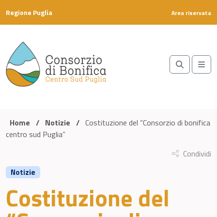
Skip to content
Regione Puglia
Area riservata
Search
Me
Home
/
Notizie
/
Costituzione del “Consorzio di bonifica
centro sud Puglia”
Condividi
Notizie
Costituzione del