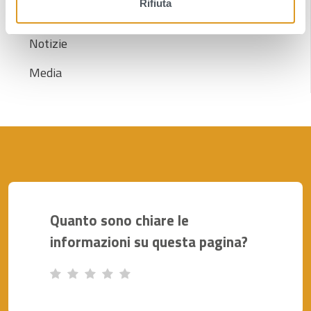
Rifiuta
s
Avvisi
o
Notizie
Media
Quanto sono chiare le
informazioni su questa pagina?