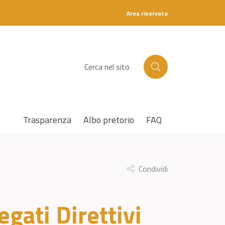
Area riservata
C
e
r
c
a
Trasparenza
Albo pretorio
FAQ
Condividi
gati Direttivi