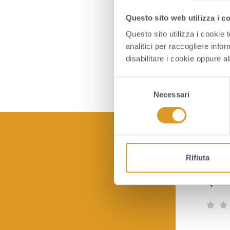
Questo sito web utilizza i c
Questo sito utilizza i cookie 
AL
analitici per raccogliere infor
disabilitare i cookie oppure a
S
Necessari
e
l
e
z
i
o
Rifiuta
n
Quan
e
d
e
l