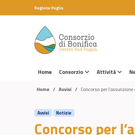
Skip to content
Regione Puglia
Home
Consorzio
Attività
N
Home
/
Avvisi
/
Concorso per l’assunzione 
Avvisi
Notizie
Concorso per l’a