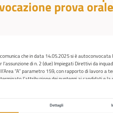
vocazione prova oral
 comunica che in data 14.05.2025 si è autoconvocata
r l’assunzione di n. 2 (due) Impiegati Direttivi da inquad
ll’Area “A” parametro 159, con rapporto di lavoro a t
terminato l’attribuzione dei punteggi ai candidati e l
perato la soglia minima per l’esame orale da sostener
esso la sede del Consorzio di Bonifica Centro Sud Pugli
Dettagli