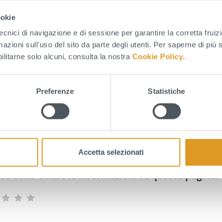
ookie
tecnici di navigazione e di sessione per garantire la corretta fruiz
LEGATI
mazioni sull'uso del sito da parte degli utenti. Per saperne di più 
bilitarne solo alcuni, consulta la nostra
Cookie Policy
.
Estratto verbale n. 11 del 14.05.2025 (243 KB - pdf)
Preferenze
Statistiche
Accetta selezionati
to sono chiare le informazioni su questa pagina?