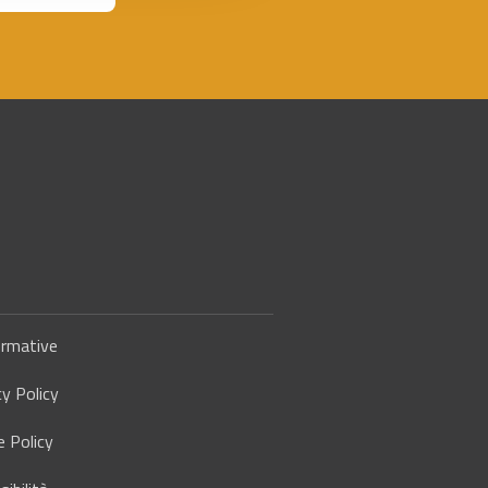
rmative
cy Policy
e Policy