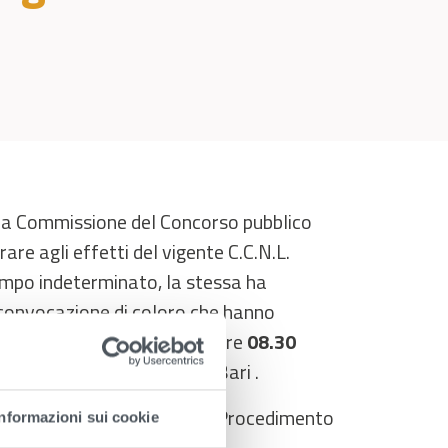
e
 la Commissione del Concorso pubblico
rare agli effetti del vigente C.C.N.L.
empo indeterminato, la stessa ha
a convocazione di coloro che hanno
si in data
24.05.2025
alle ore
08.30
a, Via Delfino Pesce, 39 – Bari .
Il Responsabile della Procedimento
Informazioni sui cookie