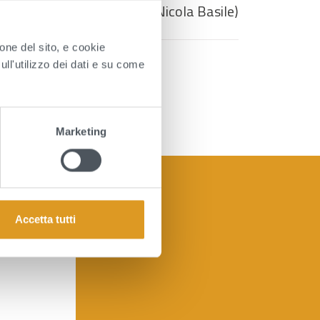
(Dott. Nicola Basile)
ione del sito, e cookie
sull'utilizzo dei dati e su come
Marketing
Accetta tutti