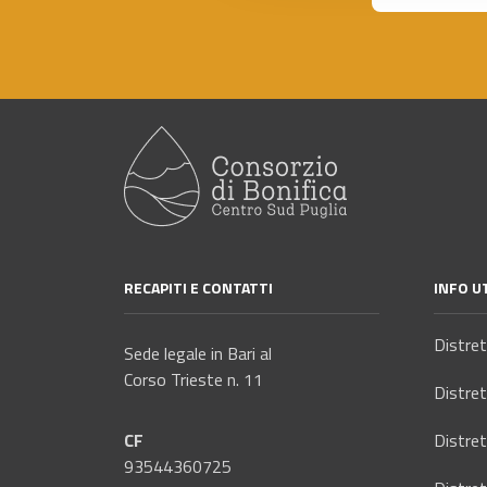
c
o
n
s
e
n
s
o
RECAPITI E CONTATTI
INFO UT
Distre
Sede legale in Bari al
Corso Trieste n. 11
Distre
CF
Distre
93544360725