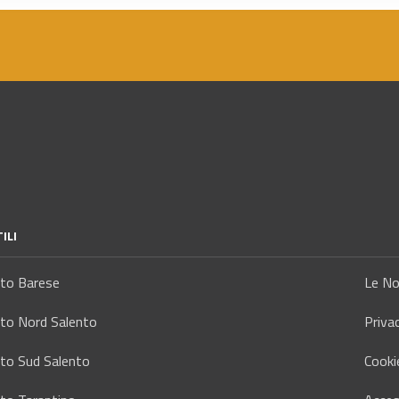
ILI
tto Barese
Le No
tto Nord Salento
Priva
tto Sud Salento
Cooki