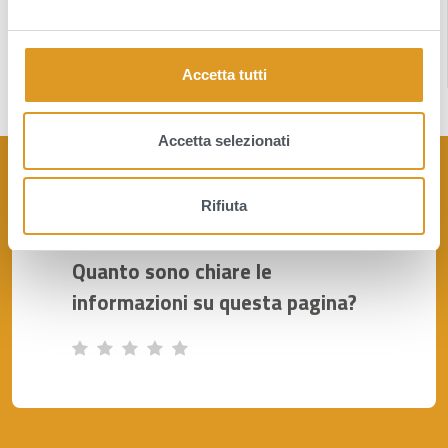
Notizie
e
l
Media
c
Accetta tutti
o
n
s
Accetta selezionati
e
n
Rifiuta
s
o
Quanto sono chiare le
informazioni su questa pagina?