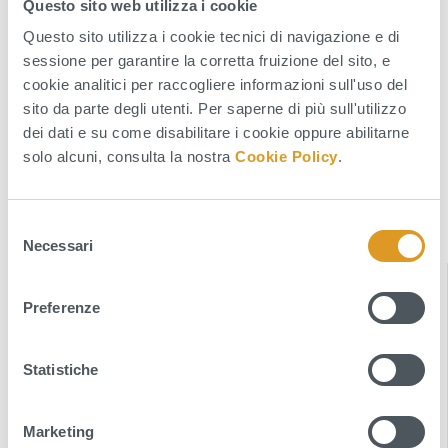
Questo sito web utilizza i cookie
contenuti del PTPCT vigente – di cui si terrà conto
Questo sito utilizza i cookie tecnici di navigazione e di
per l’aggiornamento del PTPCT 2025-2027 –
sessione per garantire la corretta fruizione del sito, e
utilizzando il modulo appositamente predisposto.
cookie analitici per raccogliere informazioni sull'uso del
sito da parte degli utenti. Per saperne di più sull'utilizzo
dei dati e su come disabilitare i cookie oppure abilitarne
ALLEGATI
solo alcuni, consulta la nostra
Cookie Policy
.
AVVISO PUBBLICO DI CONSULTAZIONE (601 KB - pdf)
MODULO PER CONSULTAZIONE PUBBLICA (424 KB - pdf)
S
Necessari
e
l
INDICE DELLA SEZIONE
e
Preferenze
z
News
i
o
Statistiche
Comunicati
n
e
Avvisi
Marketing
d