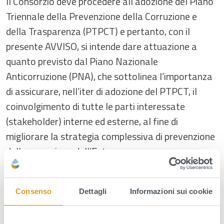
Il Consorzio deve procedere all’adozione del Piano
Triennale della Prevenzione della Corruzione e
della Trasparenza (PTPCT) e pertanto, con il
presente AVVISO, si intende dare attuazione a
quanto previsto dal Piano Nazionale
Anticorruzione (PNA), che sottolinea l’importanza
di assicurare, nell’iter di adozione del PTPCT, il
coinvolgimento di tutte le parti interessate
(stakeholder) interne ed esterne, al fine di
migliorare la strategia complessiva di prevenzione
della corruzione dell’Ente.
Si invitano pertanto tutti i cittadini contribuenti,
anche attraverso organizzazioni ed associazioni
Consenso
Dettagli
Informazioni sui cookie
portatrici di interessi collettivi,
a presentare
eventuali proposte e/o osservazioni
relative ai