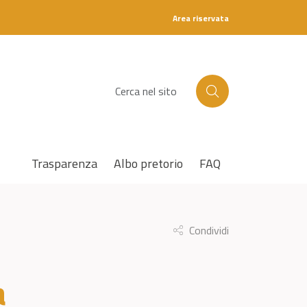
Area riservata
C
e
r
c
a
Trasparenza
Albo pretorio
FAQ
Condividi
a