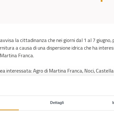
 avvisa la cittadinanza che nei giorni dal 1 al 7 giugno, 
rnitura a causa di una dispersione idrica che ha intere
 Martina Franca.
ea interessata: Agro di Martina Franca, Noci, Castell
l Colle;
tervento di manutenzione straordinaria
mpi: totale ore 96 a partire dalle ore 00:00 del 04/06/
Dettagli
7/06/2026;
tivo della interruzione: Dispersione idrica e relativo