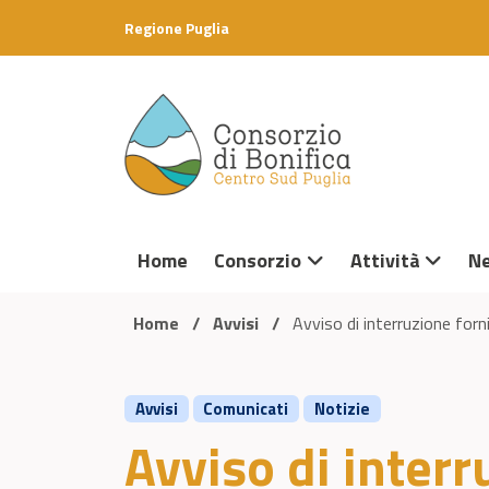
Skip to content
Regione Puglia
Home
Consorzio
Attività
N
Home
/
Avvisi
/
Avviso di interruzione forn
Avvisi
Comunicati
Notizie
Avviso di interr