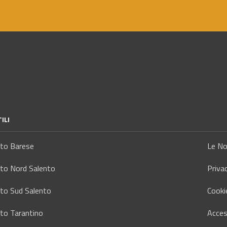
ILI
tto Barese
Le No
tto Nord Salento
Priva
tto Sud Salento
Cooki
tto Tarantino
Access