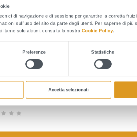
raordinaria della conduttura idrica della premente di 
ookie
tecnici di navigazione e di sessione per garantire la corretta fruiz
 Direttore Area Agraria
mazioni sull'uso del sito da parte degli utenti. Per saperne di più 
ott. Giuseppe Scordella)
bilitarne solo alcuni, consulta la nostra
Cookie Policy
.
Preferenze
Statistiche
Accetta selezionati
to sono chiare le informazioni su questa pagina?