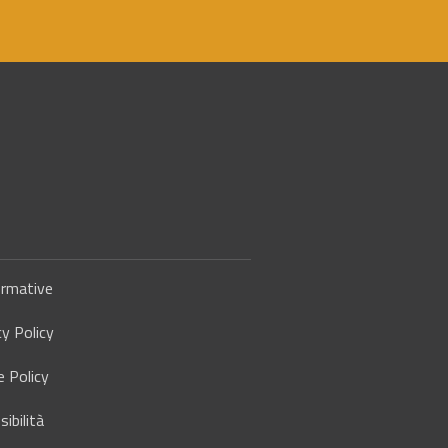
rmative
cy Policy
e Policy
ibilità