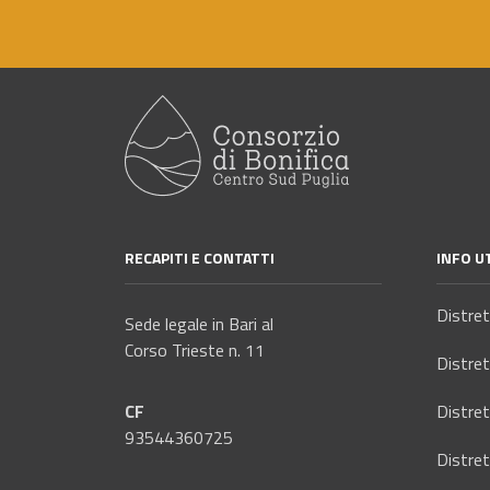
o
n
s
e
n
s
o
RECAPITI E CONTATTI
INFO UT
Distre
Sede legale in Bari al
Corso Trieste n. 11
Distre
CF
Distre
93544360725
Distre