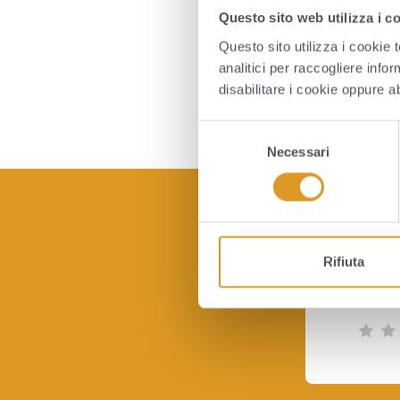
st
Questo sito web utilizza i c
Questo sito utilizza i cookie 
Il
analitici per raccogliere infor
(D
disabilitare i cookie oppure a
S
Necessari
e
l
e
z
i
o
Rifiuta
n
Quan
e
d
e
l
c