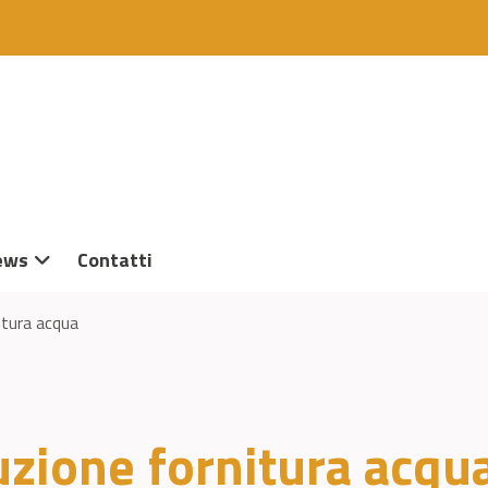
ews
Contatti
itura acqua
uzione fornitura acqu