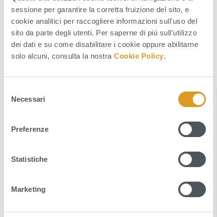
sessione per garantire la corretta fruizione del sito, e
Avv. Francesca Marzano
cookie analitici per raccogliere informazioni sull'uso del
sito da parte degli utenti. Per saperne di più sull'utilizzo
dei dati e su come disabilitare i cookie oppure abilitarne
ALLEGATI
solo alcuni, consulta la nostra
Cookie Policy
.
Avviso pubblico chiusura uffici (270 KB - pdf)
S
INDICE DELLA SEZIONE
Necessari
e
l
News
e
Preferenze
z
Comunicati
i
o
Statistiche
Avvisi
n
e
Notizie
Marketing
d
Media
e