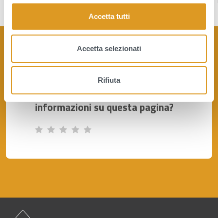
l
c
Accetta tutti
o
n
s
Accetta selezionati
e
n
Rifiuta
s
Quanto sono chiare le
o
informazioni su questa pagina?