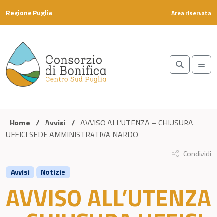
Skip to content
Regione Puglia
Area riservata
Search
Me
Home
/
Avvisi
/
AVVISO ALL’UTENZA – CHIUSURA
UFFICI SEDE AMMINISTRATIVA NARDO’
Condividi
Avvisi
Notizie
AVVISO ALL’UTENZA