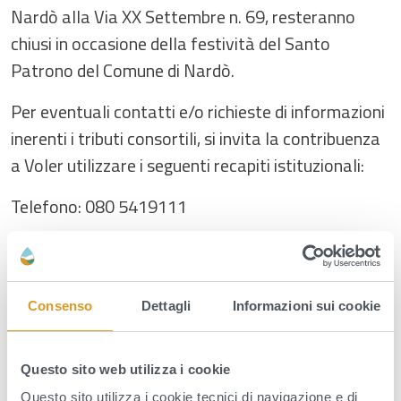
Nardò alla Via XX Settembre n. 69, resteranno
chiusi in occasione della festività del Santo
Patrono del Comune di Nardò.
Per eventuali contatti e/o richieste di informazioni
inerenti i tributi consortili, si invita la contribuenza
a Voler utilizzare i seguenti recapiti istituzionali:
Telefono: 080 5419111
Email – Protocollo: protocollo@bonificacspuglia.it
PEC – Protocollo generale:
Consenso
Dettagli
Informazioni sui cookie
protocollo@pec.bonificacspuglia.it
Il Vice Direttore Amministrativo – Distretti Nord e
Questo sito web utilizza i cookie
Sud Salento
Questo sito utilizza i cookie tecnici di navigazione e di