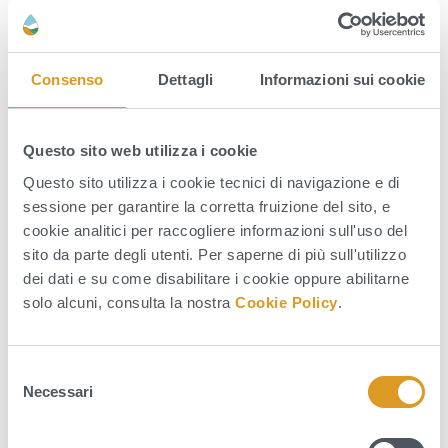
Distretto Barese
(ex Consorzio di Bonifica Terre
d’Apulia)
Telefono: 080 5419283
Consenso
Dettagli
Informazioni sui cookie
Email – Protocollo:
protocollo@bonificacspuglia.it
PEC – Protocollo generale:
protocollo@pec.bonificacspuglia.it
Questo sito web utilizza i cookie
Sede: Corso Trieste, 11 – 70126 Bari (BA)
Questo sito utilizza i cookie tecnici di navigazione e di
sessione per garantire la corretta fruizione del sito, e
Distretto Nord Salento
(ex Consorzio di Bonifica
cookie analitici per raccogliere informazioni sull'uso del
sito da parte degli utenti. Per saperne di più sull'utilizzo
Arneo – sede amministrativa di Nardò)
dei dati e su come disabilitare i cookie oppure abilitarne
solo alcuni, consulta la nostra
Cookie Policy
.
Telefono: 0833 876506
Email – Protocollo:
protocollo@bonificacspuglia.it
PEC – Protocollo generale:
S
protocollo@pec.bonificacspuglia.it
Necessari
e
Sede: Via XX Settembre, 69 – 73048 Nardò (LE)
l
e