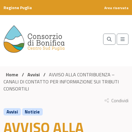
Skip to content
Regione Puglia
Area riservata
Search
Me
Home
/
Avvisi
/
AVVISO ALLA CONTRIBUENZA –
CANALI DI CONTATTO PER INFORMAZIONE SUI TRIBUTI
CONSORTILI
Condividi
Avvisi
Notizie
AVVISO ALLA