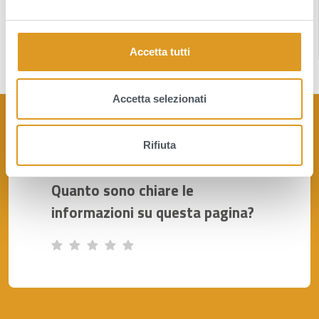
Notizie
e
l
Media
c
Accetta tutti
o
n
s
Accetta selezionati
e
n
Rifiuta
s
o
Quanto sono chiare le
informazioni su questa pagina?