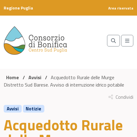
Skip to content
Regione Puglia
Area riservata
Search
Me
Home
/
Avvisi
/
Acquedotto Rurale delle Murge
Distretto Sud Barese. Avviso di interruzione idrico potabile
Condividi
Avvisi
Notizie
Acquedotto Rurale