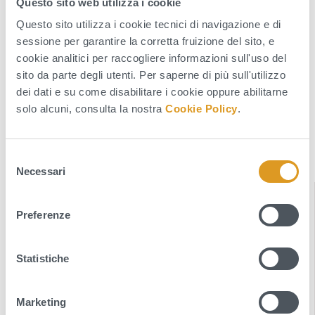
Questo sito web utilizza i cookie
ammalorate del serbatoio SS2;
Questo sito utilizza i cookie tecnici di navigazione e di
Il Direttore Area Agraria
sessione per garantire la corretta fruizione del sito, e
cookie analitici per raccogliere informazioni sull'uso del
(Dott. Giuseppe Scordella)
sito da parte degli utenti. Per saperne di più sull'utilizzo
dei dati e su come disabilitare i cookie oppure abilitarne
solo alcuni, consulta la nostra
Cookie Policy
.
ALLEGATI
Avviso Pubblico (881 KB - pdf)
S
Necessari
e
l
INDICE DELLA SEZIONE
e
Preferenze
z
News
i
o
Statistiche
Comunicati
n
Avvisi
e
Marketing
d